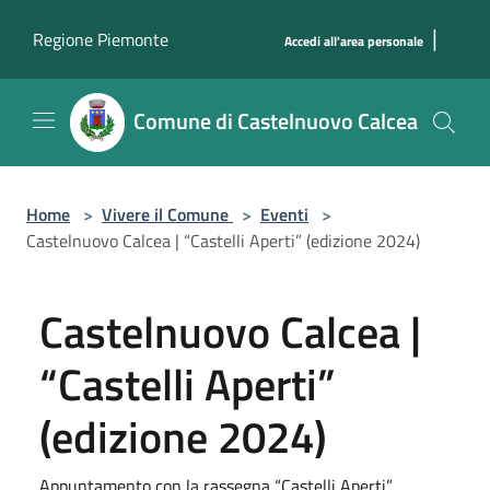
Salta al contenuto principale
|
Regione Piemonte
Accedi all'area personale
Comune di Castelnuovo Calcea
Home
>
Vivere il Comune
>
Eventi
>
Castelnuovo Calcea | “Castelli Aperti” (edizione 2024)
Castelnuovo Calcea |
“Castelli Aperti”
(edizione 2024)
Appuntamento con la rassegna “Castelli Aperti”.