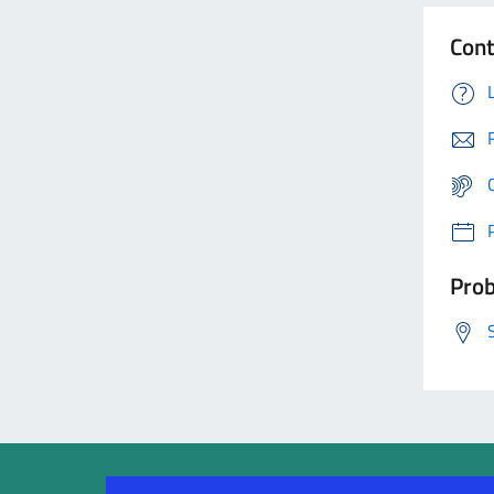
Cont
Prob