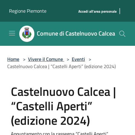
Salta al contenuto principale
|
Regione Piemonte
Accedi all'area personale
Comune di Castelnuovo Calcea
Home
>
Vivere il Comune
>
Eventi
>
Castelnuovo Calcea | “Castelli Aperti” (edizione 2024)
Castelnuovo Calcea |
“Castelli Aperti”
(edizione 2024)
Appuntamento con la rassegna “Castelli Aperti”.