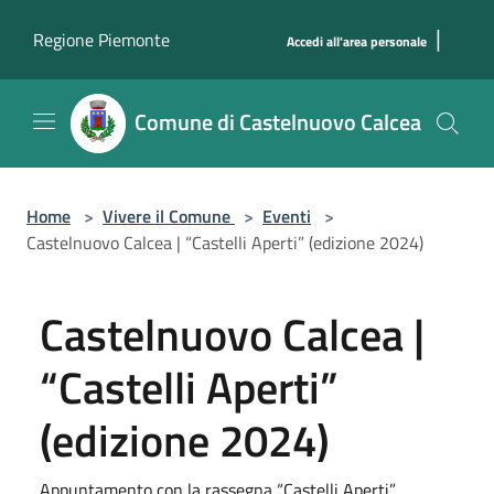
Salta al contenuto principale
|
Regione Piemonte
Accedi all'area personale
Comune di Castelnuovo Calcea
Home
>
Vivere il Comune
>
Eventi
>
Castelnuovo Calcea | “Castelli Aperti” (edizione 2024)
Castelnuovo Calcea |
“Castelli Aperti”
(edizione 2024)
Appuntamento con la rassegna “Castelli Aperti”.