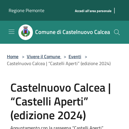
Salta al contenuto principale
|
Regione Piemonte
Accedi all'area personale
Comune di Castelnuovo Calcea
Home
>
Vivere il Comune
>
Eventi
>
Castelnuovo Calcea | “Castelli Aperti” (edizione 2024)
Castelnuovo Calcea |
“Castelli Aperti”
(edizione 2024)
Appuntamento con la rassegna “Castelli Aperti”.