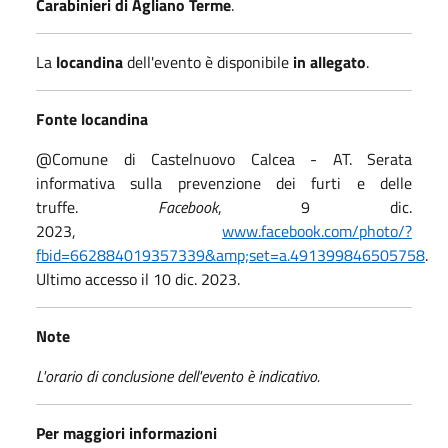
Carabinieri di Agliano Terme
.
La
locandina
dell'evento è disponibile
in allegato
.
Fonte locandina
@Comune di Castelnuovo Calcea - AT. Serata
informativa sulla prevenzione dei furti e delle
truffe.
Facebook
, 9 dic.
2023,
www.facebook.com/photo/?
fbid=662884019357339&amp;set=a.491399846505758
.
Ultimo accesso il 10 dic. 2023.
Note
L'orario di conclusione dell'evento è indicativo.
Per maggiori informazioni