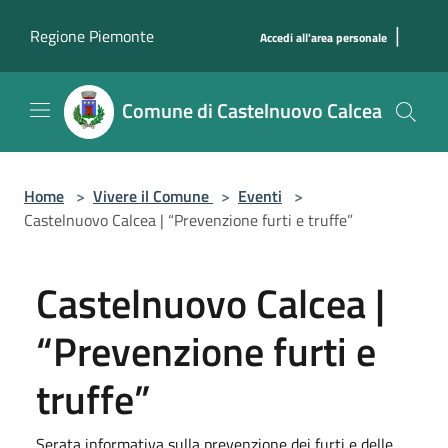
Salta al contenuto principale
|
Regione Piemonte
Accedi all'area personale
Comune di Castelnuovo Calcea
Home
>
Vivere il Comune
>
Eventi
>
Castelnuovo Calcea | “Prevenzione furti e truffe”
Castelnuovo Calcea |
“Prevenzione furti e
truffe”
Serata informativa sulla prevenzione dei furti e delle