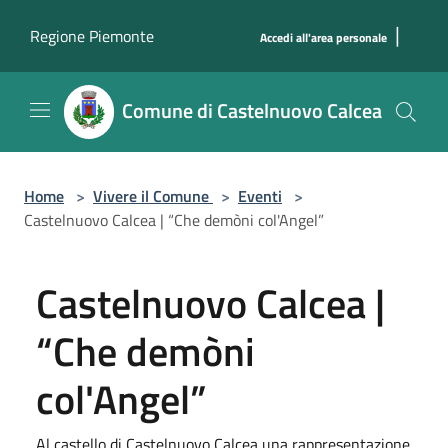
Salta al contenuto principale
|
Regione Piemonte
Accedi all'area personale
Comune di Castelnuovo Calcea
Home
>
Vivere il Comune
>
Eventi
>
Castelnuovo Calcea | “Che demòni col'Angel”
Castelnuovo Calcea |
“Che demòni
col'Angel”
Al castello di Castelnuovo Calcea una rappresentazione