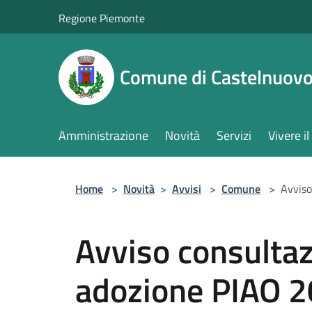
Salta al contenuto principale
Regione Piemonte
Comune di Castelnuovo
Amministrazione
Novità
Servizi
Vivere 
Home
>
Novità
>
Avvisi
>
Comune
>
Avviso
Avviso consultaz
adozione PIAO 