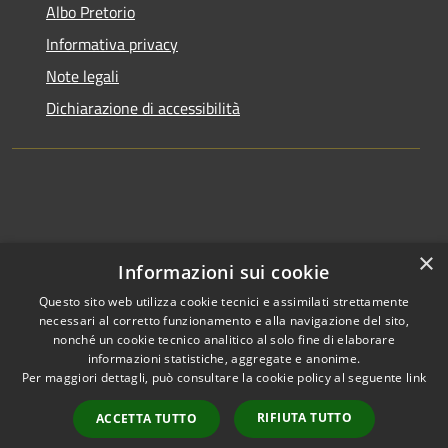
Albo Pretorio
Informativa privacy
Note legali
Dichiarazione di accessibilità
×
Informazioni sui cookie
Questo sito web utilizza cookie tecnici e assimilati strettamente
RSS
Comune convenzionato
necessari al corretto funzionamento e alla navigazione del sito,
nonché un cookie tecnico analitico al solo fine di elaborare
Accessibilità
Astigov
informazioni statistiche, aggregate e anonime.
Privacy
Per maggiori dettagli, può consultare la cookie policy al seguente
link
Progetto
|
Convenzione
|
Cookie
Adesioni
Mappa del sito
RIFIUTA TUTTO
ACCETTA TUTTO