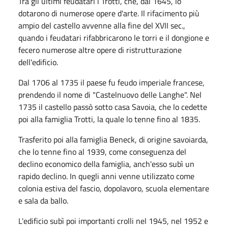
Tra gli ultimi feudatari i Trotti, che, dal 1645, lo
dotarono di numerose opere d'arte. Il rifacimento più
ampio del castello avvenne alla fine del XVII sec.,
quando i feudatari rifabbricarono le torri e il dongione e
fecero numerose altre opere di ristrutturazione
dell'edificio.
Dal 1706 al 1735 il paese fu feudo imperiale francese,
prendendo il nome di "Castelnuovo delle Langhe". Nel
1735 il castello passò sotto casa Savoia, che lo cedette
poi alla famiglia Trotti, la quale lo tenne fino al 1835.
Trasferito poi alla famiglia Beneck, di origine savoiarda,
che lo tenne fino al 1939, come conseguenza del
declino economico della famiglia, anch'esso subì un
rapido declino. In quegli anni venne utilizzato come
colonia estiva del fascio, dopolavoro, scuola elementare
e sala da ballo.
L'edificio subì poi importanti crolli nel 1945, nel 1952 e